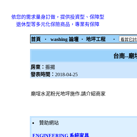
依您的需求量身訂做，提供投資型、保障型
退休型等多元化保險商品，專業有保障
首頁
‧
washing 論壇
‧
地坪工程
‧
台南--
房東：
振揚
發表時間：
2018-04-25
廟埕水泥粉光地坪施作.請介紹商家
贊助網站
ENGINEERING 系統家具