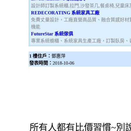
設計師訂製系統櫃,拉門,沙發茶几,餐桌椅,兒童
REDECORATING 系統家具工廠
免費丈量設計，工廠直營高品質、融合質感好材
機能
FutureStar 系統傢俱
專業系統櫥櫃、系統家具生產工廠，訂製臥房、
1 樓住戶：
鄧惠萍
發表時間：
2018-10-06
所有人都有比價習慣~別