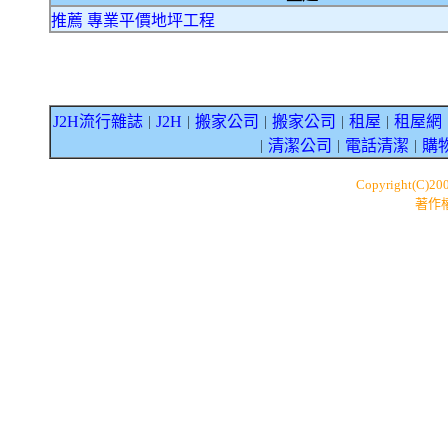
推薦 專業平價地坪工程
J2H流行雜誌
J2H
搬家公司
搬家公司
租屋
租屋網
｜
｜
｜
｜
｜
清潔公司
電話清潔
購
｜
｜
｜
Copyright(C)20
著作