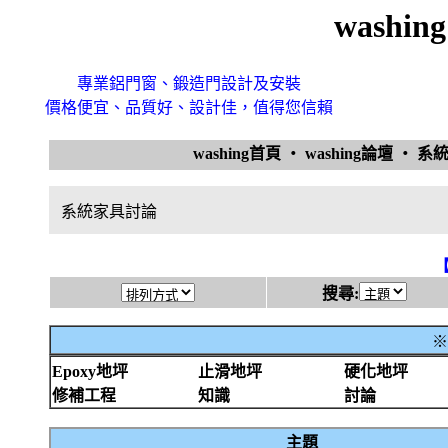
washi
專業鋁門窗、鍛造門設計及安裝
價格便宜、品質好、設計佳，值得您信賴
washing首頁
‧
washing論壇
‧
系
系統家具討論
搜尋:
※
Epoxy地坪
止滑地坪
硬化地坪
修補工程
知識
討論
主題