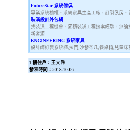
FutureStar 系統傢俱
專業系統櫥櫃、系統家具生產工廠，訂製臥房、
裝潢設計外包網
找裝潢工程機會，累積裝潢工程接案經驗，無論
新客源
ENGINEERING 系統家具
設計師訂製系統櫃,拉門,沙發茶几,餐桌椅,兒童
1 樓住戶：
王文舜
發表時間：
2018-10-06