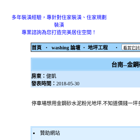
多年裝潢經驗，專針對住家裝潢、住家規劃
裝潢
專業諮詢為您打造完美居住空間！
首頁
‧
washing 論壇
‧
地坪工程
‧
台南--金
房東：
健凱
發表時間：
2018-05-30
停車場想用金鋼砂水泥粉光地坪.不知道價錢一坪
贊助網站