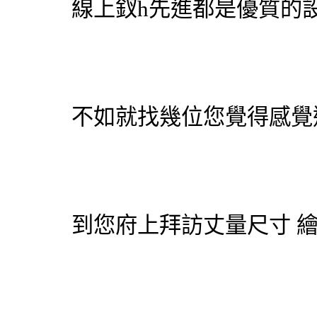
線上釵h先進都是優質的
不如就找幾位您覺得感覺
到您府上拜訪丈量尺寸 