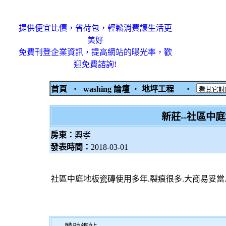
提供便宜比價，省荷包，輕鬆消費讓生活更
美好
免費刊登企業資訊，提高網站的曝光率，歡
迎免費諮詢!
首頁
‧
washing 論壇
‧
地坪工程
‧
新莊--社區中
房東：
興孝
發表時間：
2018-03-01
社區中庭地板瓷磚使用多年.裂痕很多.大商易妥當