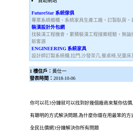
贊助網站
FutureStar 系統傢俱
專業系統櫥櫃、系統家具生產工廠，訂製臥房、
裝潢設計外包網
找裝潢工程機會，累積裝潢工程接案經驗，無論
新客源
ENGINEERING 系統家具
設計師訂製系統櫃,拉門,沙發茶几,餐桌椅,兒童
1 樓住戶：
黃仕一
發表時間：
2018-10-06
你可以花3分鐘就可以找到好幾個廠商來幫你估價
有聰明的方式解決問題,為什麼你還在用最笨的方
全民比價網
3分鐘解決你所有問題