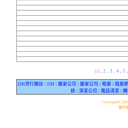
2
3
4
5
[1]
.
.
.
.
.
J2H流行雜誌
J2H
搬家公司
搬家公司
租屋
租屋
｜
｜
｜
｜
｜
錄
清潔公司
電話清潔
購
｜
｜
｜
Copyright(C)20
著作