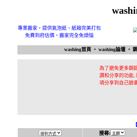
was
專業搬家，提供氣泡紙、紙箱完美打包
免費到府估價，搬家完全免煩惱
washing首頁
‧
washing論壇
‧
為了避免更多鋼鋁
讚和分享的功能,
項分享到自己臉
搜尋: