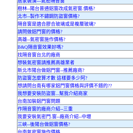
居家裝潢---氣密隔音窗
樹林--陽台普通鋁窗改成氣密窗.價格?
北市--製作不鏽鋼防盜窗價格?
隔音窗是適合膠合玻璃或是複層玻璃?
請問做鋁門窗的價格?
高雄--氣密窗施作價格?
B&Q隔音窗效果好嗎?
找隔音窗台北的廠商
想裝氣密窗請推薦高雄業者
新北市陽台做鋁門窗--推薦廠商?
防盜窗怎麼算才數 這樣要多少阿?
想請問台南有哪家鋁門窗價格與評價不錯的??
我想要安裝防盜窗...幫我介紹商家
台南加裝鋁門窗問題
作隔音窗的廠商介紹--三重
我要安裝氣密門.窗--廠商介紹--中壢
三峽--後陽台做鋁窗價格?
台南氣密窗施作價格