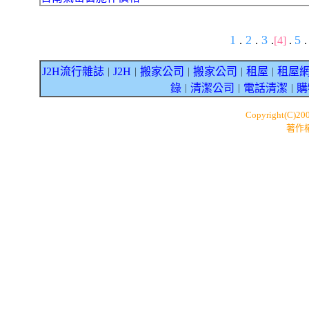
1
2
3
5
.
.
.
[4]
.
.
J2H流行雜誌
J2H
搬家公司
搬家公司
租屋
租屋
｜
｜
｜
｜
｜
錄
清潔公司
電話清潔
購
｜
｜
｜
Copyright(C)20
著作