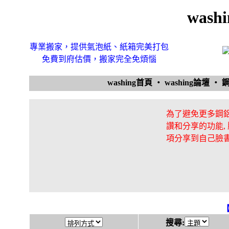
was
專業搬家，提供氣泡紙、紙箱完美打包
免費到府估價，搬家完全免煩惱
washing首頁
‧
washing論壇
‧
為了避免更多鋼鋁
讚和分享的功能,
項分享到自己臉
搜尋: