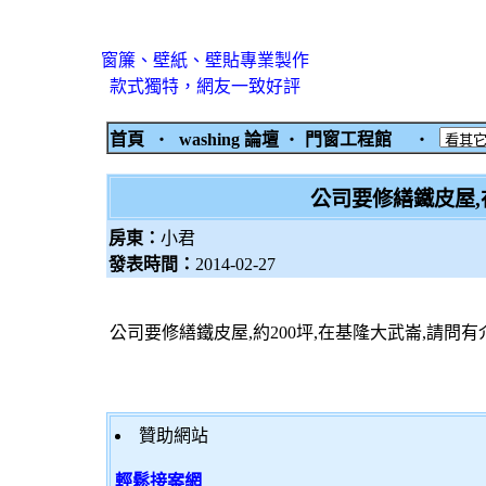
窗簾、壁紙、壁貼專業製作
款式獨特，網友一致好評
首頁
‧
washing 論壇
‧
門窗工程館
‧
公司要修繕鐵皮屋,
房東：
小君
發表時間：
2014-02-27
公司要修繕鐵皮屋,約200坪,在基隆大武崙,請問有
贊助網站
輕鬆接案網