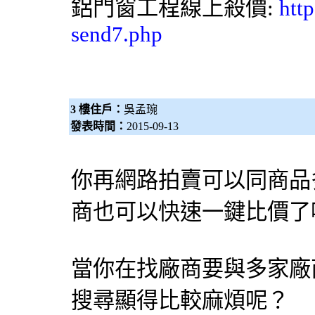
鋁門窗
工程線上殺價:
htt
send7.php
3 樓住戶：
吳孟琬
發表時間：
2015-09-13
你再網路拍賣可以同商品
商也可以快速一鍵比價了
當你在找廠商要與多家廠
搜尋顯得比較麻煩呢？