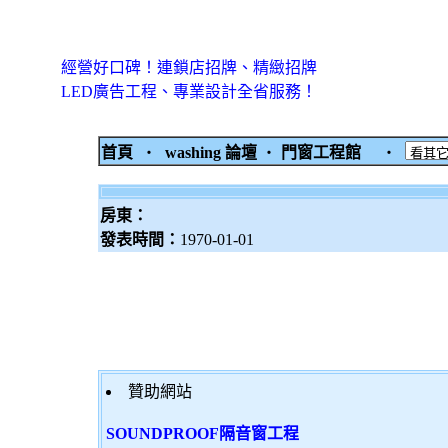
經營好口碑！連鎖店招牌、精緻招牌
LED廣告工程、專業設計全省服務！
首頁
‧
washing 論壇
‧
門窗工程館
‧
房東：
發表時間：
1970-01-01
贊助網站
SOUNDPROOF隔音窗工程