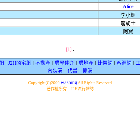
Alice
李小姐
龍騎士
阿寶
[1]
.
網
J2H凶宅網
不動產
房屋仲介
房地產
比價網
客源網
｜
｜
｜
｜
｜
｜
｜
內裝潢
｜
代書
｜
抓漏
washing
Copyright(C)2000
All Rights Reserved
著作權所有 J2H流行雜誌