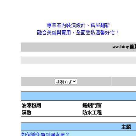
專業室內裝潢設計、舊屋翻新
融合美感與實用，全面營造溫馨好宅！
washing首
油漆粉刷
鐵鋁門窗
隔熱
防水工程
主題
如何避免買到漏水屋？