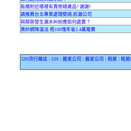
板橋附近哪裡有賣修繕產品? 謝謝!
請推薦台北專業處理壁癌,抓漏公司
與鄰房發生漏水糾紛應如何處置？
黑紗網降溫法 用100塊年省2.4萬電費
J2H流行雜誌
J2H
搬家公司
搬家公司
租屋
租屋
｜
｜
｜
｜
｜