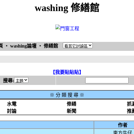
washing 修繕館
頁
‧
washing論壇
‧
修繕館
【我要貼貼貼】
搜尋:
※
分 類 搜 尋 ※
水電
修繕
抓
討論
新聞
推
作者
東方牛仔