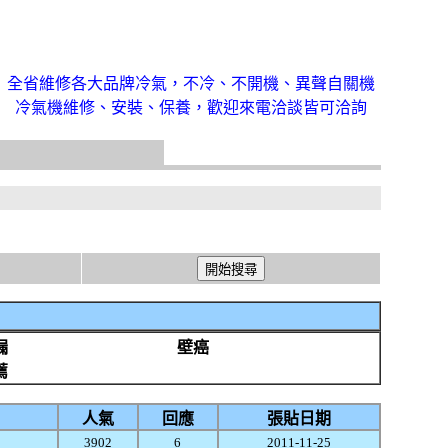
全省維修各大品牌冷氣，不冷、不開機、異聲自關機
冷氣機維修、安裝、保養，歡迎來電洽談皆可洽詢
漏
壁癌
薦
人氣
回應
張貼日期
3902
6
2011-11-25