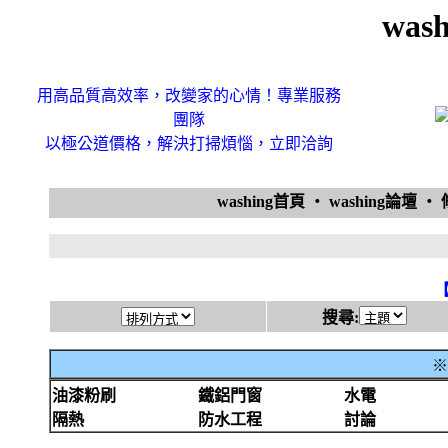
was
用高品質高效率，改變家的心情！專業服務
團隊
以極公道價格，解決打掃煩惱，立即洽詢
washing首頁
‧
washing論壇
‧
搜尋:
※
油漆粉刷
鐵鋁門窗
水電
隔熱
防水工程
討論