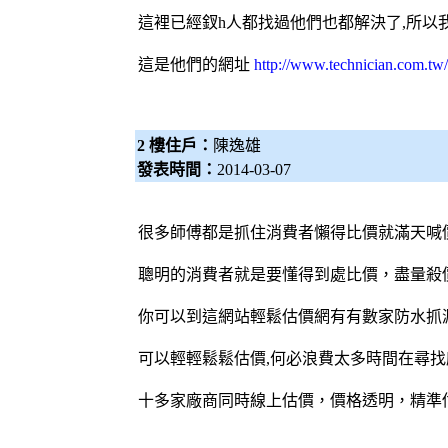
這裡已經釵h人都找過他們也都解決了,所以
這是他們的網址
http://www.technician.com.tw/
2 樓住戶：
陳逸雄
發表時間：
2014-03-07
很多
師傅
都是抓住消費者懶得比價就滿天喊
聰明的消費者就是要懂得到處比價，盡量殺
你可以到這網站輕鬆
估價網
有有數家
防水抓
可以輕輕鬆鬆估價,何必浪費太多時間在尋找
十多家廠商同時線上估價，價格透明，精準