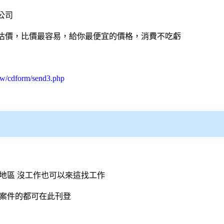
公司
估價，比價最容易，給你最便宜的價格，消費不吃虧
tw/cdform/send3.php
的地區 沒工作也可以來這找工作
找案件的都可在此刊登