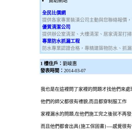
贊助網站
全民比價網
提供各家專業裝潢公司主動與您聯絡報價，
優質清潔公司
提供辦公室清潔、大樓清潔、居家清潔打掃
專業防水抓漏工程
防水專業認證合格，專精建築物防水、抓漏
1 樓住戶：
劉峻惠
發表時間：
2014-03-07
我也是在這裡問了家裡的問題才找他們來處
他們的師父都很有禮貌,而且都穿制服工作
家裡漏水的問題,在他們施工完之後就不再發
而且他們都會出具{施工保固書}----感覺很有