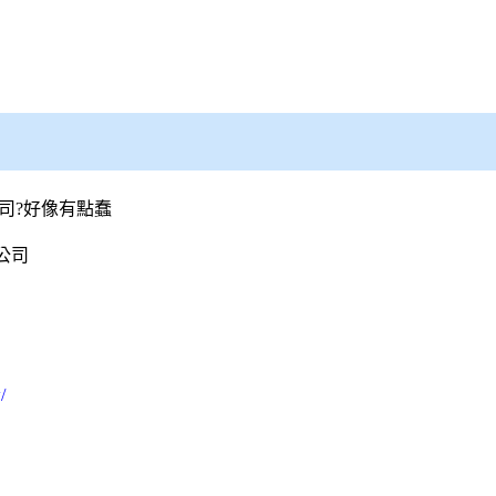
司?好像有點蠢
公司
/