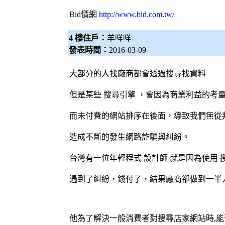
Bid價網
http://www.bid.com.tw/
4 樓住戶：
羊咩咩
發表時間：
2016-03-09
大部分的人找廠商都會透過搜尋找資料
但是某些
搜尋引擎
，會因為商業利益的考量
而未付費的網站排序在後面，導致我們無從
造成不斷的發生網路詐騙與糾紛。
台灣有一位年輕程式
設計師
就是因為使用
遇到了糾紛，錢付了，結果廠商卻做到一半
他為了解決一般消費者對搜尋店家網站時,