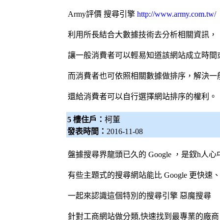
Army評價
搜尋引擎
http://www.army.com.tw/
利用所長結合大數據技術去分析相關資訊，
讓一般消費者可以輕易知道該網站成立時間
而消費者也可依照相關數據做排序，解決一
還給消費者可以自行選擇網站排序的權利。
5 樓住戶：
柯董
發表時間：
2016-11-08
盤據搜尋界龍頭已久的 Google ，是釵h人
有些主題式的搜尋網站能比 Google 更快
一起來認識這個特別的
搜尋引擎
惡魔搜尋
針對工商網站做分類,快速找到最專業的廠商