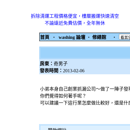
拆除清運工程價格便宜，樓層搬運快速清空
不論遠近免費估價，全年無休
首頁
‧
washing 論壇
‧
修繕館
‧
房東：
奇男子
發表時間：
2013-02-06
小弟本身自己創業抓漏公司～做了一陣子發
你們覺得如何著手呢？
可以建議一下這行業怎麼做比較好，還是什