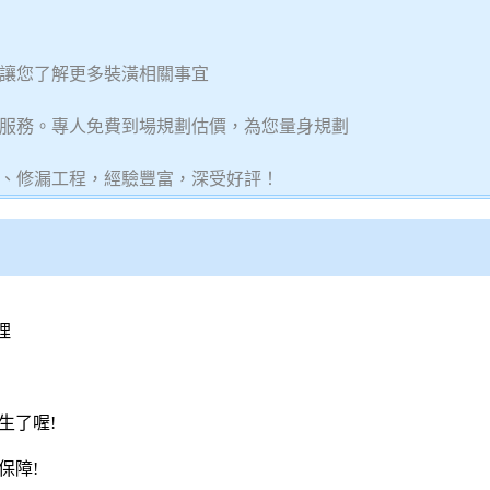
讓您了解更多裝潢相關事宜
服務。專人免費到場規劃估價，為您量身規劃
、修漏工程，經驗豐富，深受好評！
理
生了喔!
保障!