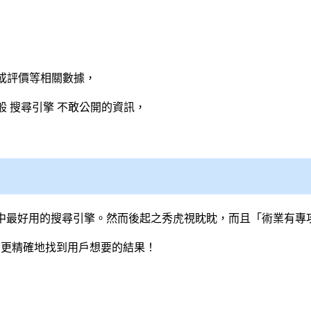
或評價等相關數據，
般
搜尋引擎
不敢公開的資訊，
心中最好用的
搜尋引擎
。然而後起之秀虎視眈眈，而且「術業有專
速、更精確地找到用戶想要的結果！