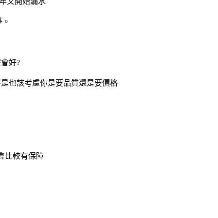
幾年又開始漏水
爭。
會好?
不是也該考慮你是要品質還是要價格
會比較有保障