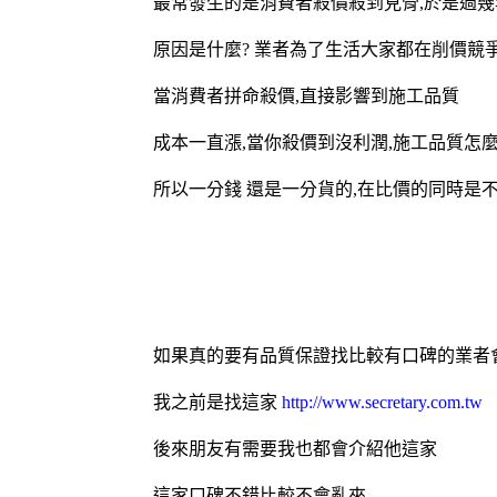
最常發生的是消費者殺價殺到見骨,於是過
原因是什麼? 業者為了生活大家都在削價競
當消費者拼命殺價,直接影響到施工品質
成本一直漲,當你殺價到沒利潤,施工品質怎麼
所以一分錢 還是一分貨的,在比價的同時是
如果真的要有品質保證找比較有口碑的業者
我之前是找這家
http://www.secretary.com.tw
後來朋友有需要我也都會介紹他這家
這家口碑不錯比較不會亂來