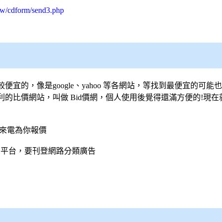
tw/cdform/send3.php
宜的，像是google、yahoo 等各網站，等找到最便宜的可
利的比價網站，叫做
Bid價網
，個人使用後覺得還滿方便的!現在
刻來電為你報價
的平台，要刊登網路分類廣告