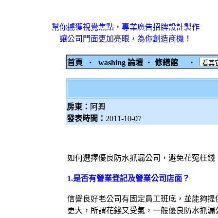
幫你擄獲視覺焦點，專業廣告招牌設計製作
讓公司門面更加亮眼，為你創造商機！
首頁
‧
washing 論壇
‧
修繕館
‧
房東：
阿興
發表時間：
2011-10-07
如何選擇優良防水抓漏公司，避免花冤枉錢
1.
是否有營業登記及營業公司店面？
信譽良好老公司有固定員工班底，並能夠提
更大，所謂花錢又受氣，一般優良防水抓漏公