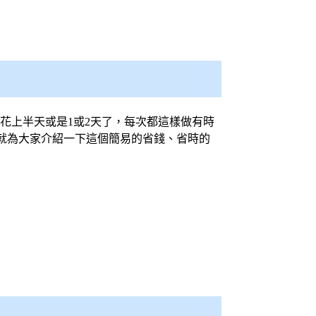
能也花上半天或是1或2天了，每次都這樣做有時
就為大家介紹一下這個簡易的省錢、省時的