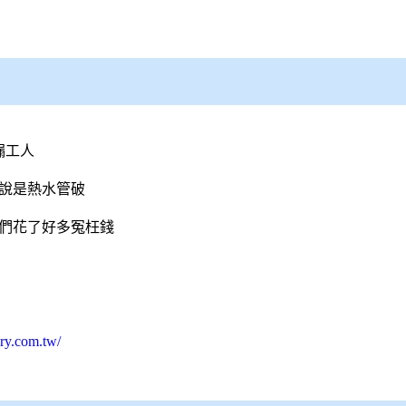
漏
工人
回說是熱水管破
我們花了好多冤枉錢
ary.com.tw/