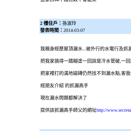
2 樓住戶：
孫淑玲
發表時間：
2014-03-07
我親身經歷屋頂漏水...被外行的水電行及
抓
把我家搞得一踏糊塗一回說是冷水管破,一
把家裡打的滿地磁磚仍然找不到漏水點,害
經朋友介紹 的
抓漏
高手
現在漏水問題都解決了
提供該
抓漏
高手師父的網址
http://www.secret