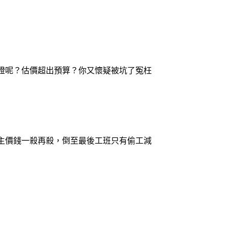
證呢？估價超出預算？你又懷疑被坑了冤枉
主價錢一殺再殺，倒至最後工班只有偷工減