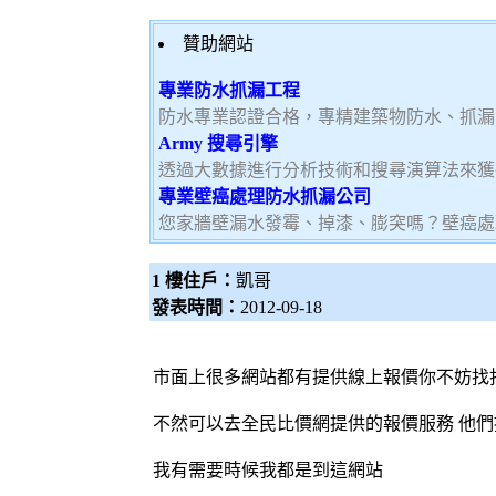
贊助網站
專業防水抓漏工程
防水專業認證合格，專精建築物防水、抓漏
Army 搜尋引擎
透過大數據進行分析技術和搜尋演算法來獲
專業壁癌處理防水抓漏公司
您家牆壁漏水發霉、掉漆、膨突嗎？壁癌處
1 樓住戶：
凱哥
發表時間：
2012-09-18
市面上很多網站都有提供線上報價你不妨找
不然可以去
全民比價網
提供的報價服務 他
我有需要時候我都是到這網站