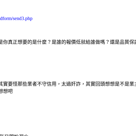
cdform/send3.php
是你真正想要的是什麼？是誰的報價低就給誰做嗎？還是品質保
其實要怪那些業者不守信用，太過奸詐，其實回頭想想是不是業
想想吧