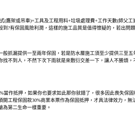
式(鷹架或吊車)+工具及工程用料+垃圾處理費+工作天數(師父
殺到?有保固風險利潤，這樣的施工品質是值得懷疑的，若出問
一般抓漏提供一至兩年保固，若是防水層施工須至少提供三至五
你找不到人，不然下次下雨就是來敷衍交差一下，讓人不勝煩，
10%當作抵押，如果你也要求如此那你就錯了，很多因此喪失保
須開工程保固款30%商業本票作為保固抵押，才具法律效力，無
槍為第二生命一樣重要。