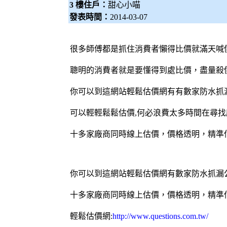
3 樓住戶：
甜心小喵
發表時間：
2014-03-07
很多
師傅
都是抓住消費者懶得比價就滿天喊
聰明的消費者就是要懂得到處比價，盡量殺
你可以到這網站輕鬆
估價網
有有數家
防水抓
可以輕輕鬆鬆估價,何必浪費太多時間在尋找
十多家廠商同時線上估價，價格透明，精準
你可以到這網站輕鬆估價網有數家
防水抓漏
十多家廠商同時線上估價，價格透明，精準
輕鬆估價網
:
http://www.questions.com.tw/