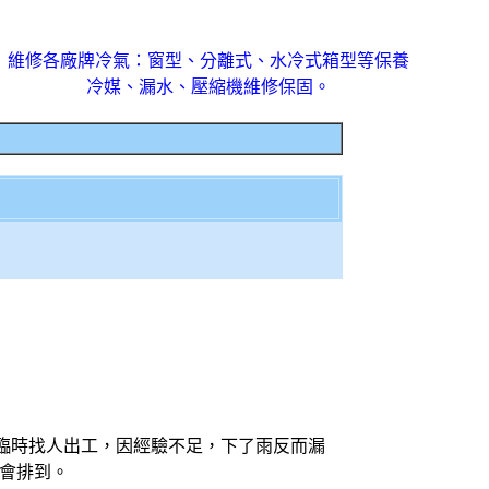
維修各廠牌冷氣：窗型、分離式、水冷式箱型等保養
冷媒、漏水、壓縮機維修保固。
臨時找人出工，因經驗不足，下了雨反而漏
機會排到。