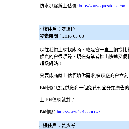
防水抓漏
線上估價:
http://www.questions.com.
4 樓住戶：
安琪拉
發表時間：
2016-03-08
以往我們上網找廠商，總是會一直上網找比較便
候真的會很煩躁，現在有業者推出快速又便
超級網站!!
只要廠商線上估價填你需求,多家廠商會立
Bid價網
也提供廠商一個免費刊登分類廣告
上
Bid價網
就對了
Bid價網
http://www.bid.com.tw/
5 樓住戶：
姜杰岑