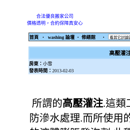
合法優良搬家公司
價格透明，合約保障真安心
首頁
‧
washing 論壇
‧
修繕館
‧
高壓灌
房東：
小雪
發表時間：
2013-02-03
所謂的
高壓灌注
.
這類
防滲水處理
.
而所使用