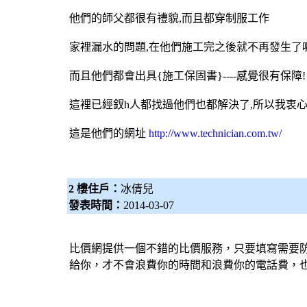
他們的師父都很有禮貌,而且都穿制服工作
家裡漏水的問題,在他們施工完之後就不再發生了喔
而且他們都會出具{施工保固書}----感覺很有保障!
這裡已經釵h人都找過他們也都解決了,所以我衷
這是他們的網址
http://www.technician.com.tw/
2 樓住戶：
冰倩兒
發表時間：
2014-03-07
比價網提供一個不錯的比價服務，只要填寫需要
給你，才不會浪費你的時間和浪費你的電話費，