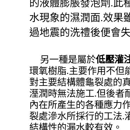
的液體膨脹發泡劑
.
此
水現象的濕潤面
.
效果
過地震的洗禮後便會
另一種是屬於
低壓灌
環氧樹脂
.
主要作用不但
對主要結構體龜裂處的
溼潤時無法施工
.
但後者
內在所產生的各種應力
裂處滲水所採行的工法
.
結構性的漏水較有效。