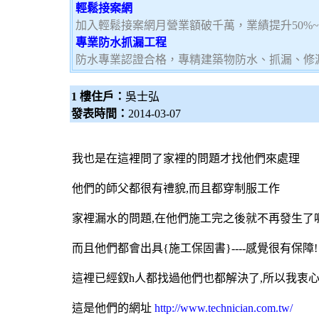
輕鬆接案網
加入輕鬆接案網月營業額破千萬，業績提升50%
專業防水抓漏工程
防水專業認證合格，專精建築物防水、抓漏、修
1 樓住戶：
吳士弘
發表時間：
2014-03-07
我也是在這裡問了家裡的問題才找他們來處理
他們的師父都很有禮貌,而且都穿制服工作
家裡漏水的問題,在他們施工完之後就不再發生了喔
而且他們都會出具{施工保固書}----感覺很有保障!
這裡已經釵h人都找過他們也都解決了,所以我衷
這是他們的網址
http://www.technician.com.tw/