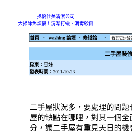
找優仕美清潔公司
大掃除免煩惱！清潔打蠟、消毒殺菌
首頁
‧
washing 論壇
‧
修繕館
‧
二手屋裝修
房東：
雪妹
發表時間：
2011-10-23
二手屋狀況多，要處理的問題
屋的缺點在哪哩，對其一個全
分，讓二手屋有重見天日的機